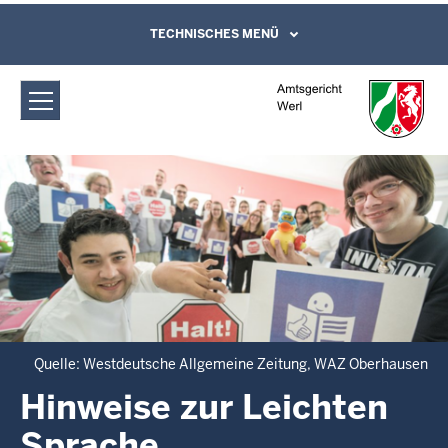
Direkt zum Inhalt
Amtsgericht Werl: Hinweise zur
TECHNISCHES MENÜ
Leichte Sprache, Gebärdensprachenvideo
und Kontaktformular
Leichten Sprache
Quelle: Westdeutsche Allgemeine Zeitung, WAZ Oberhausen
Hinweise zur Leichten
Sprache