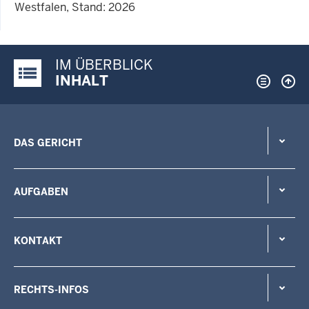
Westfalen, Stand: 2026
IM ÜBERBLICK
Justiz-Portal im Überblick:
INHALT
DAS GERICHT
AUFGABEN
KONTAKT
RECHTS-INFOS